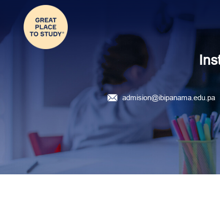
Ins
admision@ibipanama.edu.pa