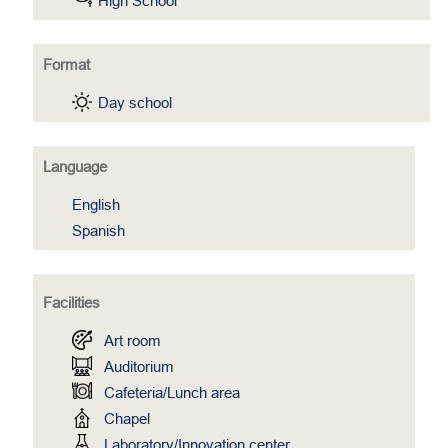
High School
Format
Day school
Language
English
Spanish
Facilities
Art room
Auditorium
Cafeteria/Lunch area
Chapel
Laboratory/Innovation center