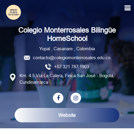
Colegio Monterrosales Bili
Colegio Monterrosales Bilingüe
HomeSchool
Yopal , Casanare , Colombia
contacto@colegiomonterrosales.edu.co
+57 321 787 1903
Km. 4.5 Vía La Calera, Finca San José - Bogotá,
Cundinamarca
Website