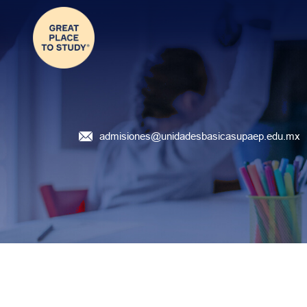
Colegios UPAEP
admisiones@unidadesbasicasupaep.edu.mx